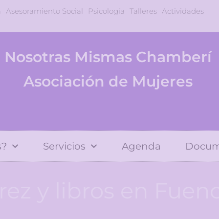
a
Asesoramiento Social
Psicología
Talleres
Actividades
Nosotras Mismas Chamberí
Asociación de Mujeres
s?
Servicios
Agenda
Docum
rez y libros en Fuenc