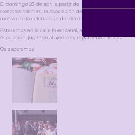
El domingo 23 de abril a partir de las 12 h. tendrá lugar 
Nosotras Mismas, la Asociación de vecinos El Organillo 
motivo de la celebración del día del libro.
Estaremos en la calle Fuencarral, a la altura de los Cine
Asociación, jugando al ajedrez y repartiendo libros.
Os esperamos