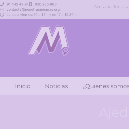
91 442 49 91
620 285 883
Asesoría Jurídic
contacta@nosotrasmismas.org
Lunes a viernes: 10 a 14 h y de 17 a 19,30 h
Inicio
Noticias
¿Quienes somo
Ajed