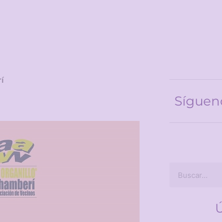
í
Síguen
Ú