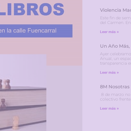
Violencia Ma
Este fin de sem
del Carmen. En 
Leer más »
Un Año Más,
Ayer celebramo
Anual, un espac
transparencia 
Leer más »
8M Nosotras
8 de marzo no e
colectivo frente
Leer más »