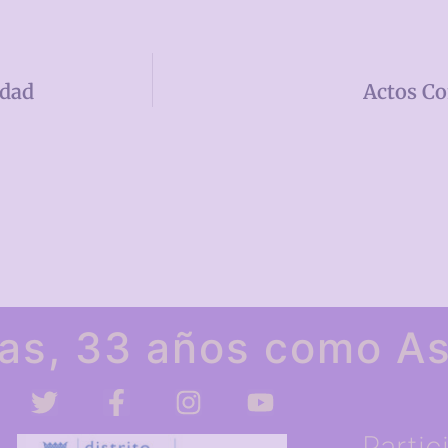
ldad
Actos Co
as, 33 años como As
Partic