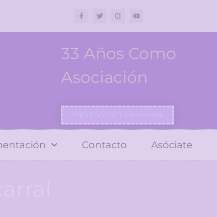
33 Años Como
Asociación
ENCUESTA DE EVALUACIÓN
entación
Contacto
Asóciate
arral