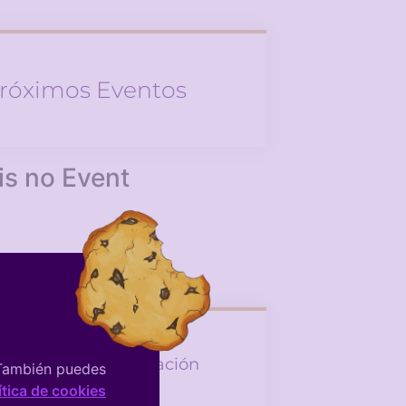
róximos Eventos
is no Event
tagram De La Asociación
 También puedes
ítica de cookies