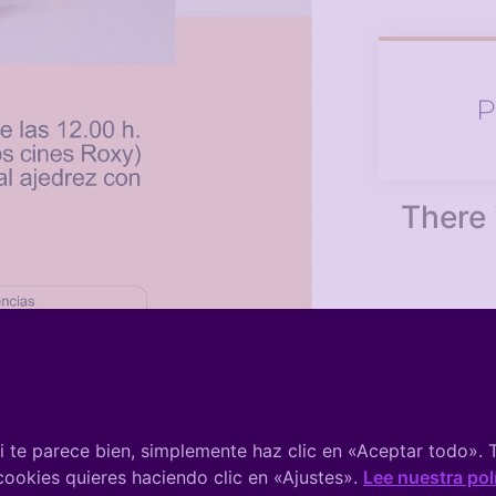
P
There 
Ins
 te parece bien, simplemente haz clic en «Aceptar todo».
 cookies quieres haciendo clic en «Ajustes».
Lee nuestra pol