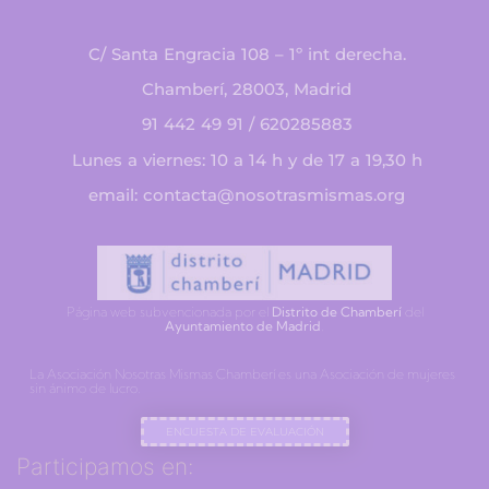
C/ Santa Engracia 108 – 1º int derecha.
Chamberí, 28003, Madrid
91 442 49 91 / 620285883
Lunes a viernes: 10 a 14 h y de 17 a 19,30 h
email: contacta@nosotrasmismas.org
Página web subvencionada por el
Distrito de Chamberí
del
Ayuntamiento de Madrid
.
La Asociación Nosotras Mismas Chamberí es una Asociación de mujeres
sin ánimo de lucro.
ENCUESTA DE EVALUACIÓN
Participamos en: