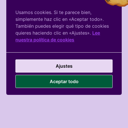
mensual
trimestral
semestral
anual
Usamos cookies. Si te parece bien,
Confirma tu autorización para que Nosotras Mismas
simplemente haz clic en «Aceptar todo».
Chamberí te pase cargos en tu cuenta
También puedes elegir qué tipo de cookies
quieres haciendo clic en «Ajustes».
Lee
He leido y Acepto la
política de privacidad
de
nuestra política de cookies
Nosotras Mismas Chamberí
Confirma la veracidad de los datos aportados a
Nosotras Mismas Chamberí
Ajustes
Aceptar todo