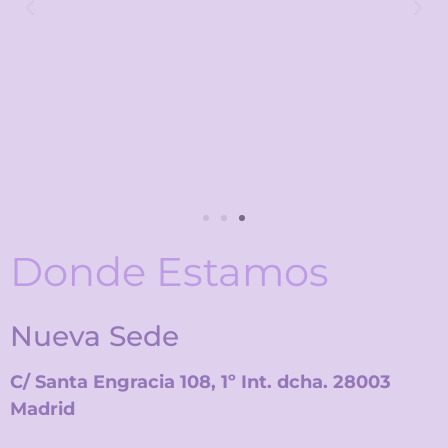
Nosotras Mismas
@nosmismasch
·
14 Jul
Un año más Nosotras Mismas estaremos
en las fiestas del Carmen. Pásate a brindar, a
bailar y a disfrutar con nosotras.
!Te esperamos en la Plaza de
#Chamberí
!
El Viernes 17, sábado 18 y domingo 19 de julio
a partir de las 20:00h.
3
3
Twitter
Donde Estamos
Nosotras Mismas
@nosmismasch
·
8 Jul
Nueva Sede
Presentación institucional del Plan de
Acción contra la Violencia Sexual en la
Comunidad de Madrid 2026-2027. Un
C/ Santa Engracia 108, 1º Int. dcha. 28003
instrumento vivo que se construye y mejora
Madrid
con la participación activa de quienes
trabajamos cada día por la igualdad y contra