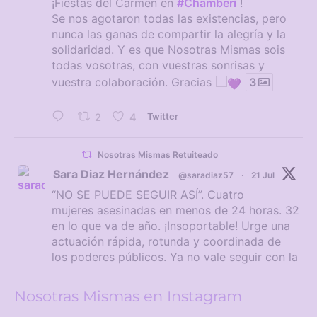
¡Fiestas del Carmen en
#Chamberí
!
Se nos agotaron todas las existencias, pero
nunca las ganas de compartir la alegría y la
solidaridad. Y es que Nosotras Mismas sois
todas vosotras, con vuestras sonrisas y
vuestra colaboración. Gracias
3
2
4
Twitter
Nosotras Mismas Retuiteado
Sara Diaz Hernández
@saradiaz57
·
21 Jul
“NO SE PUEDE SEGUIR ASÍ”. Cuatro
mujeres asesinadas en menos de 24 horas. 32
en lo que va de año. ¡Insoportable! Urge una
actuación rápida, rotunda y coordinada de
los poderes públicos. Ya no vale seguir con la
rutina.
#BastaYa
Nosotras Mismas en Instagram
#terrorismomachista
#violenciamachista