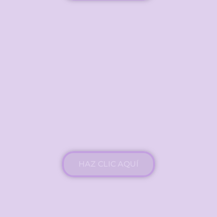
INSCRÍBETE
Otros
Talleres
Entra a conocer nuestros talleres
HAZ CLIC AQUÍ