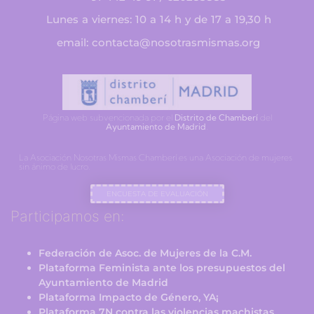
Lunes a viernes: 10 a 14 h y de 17 a 19,30 h
email: contacta@nosotrasmismas.org
Página web subvencionada por el
Distrito de Chamberí
del
Ayuntamiento de Madrid
.
La Asociación Nosotras Mismas Chamberí es una Asociación de mujeres
sin ánimo de lucro.
ENCUESTA DE EVALUACIÓN
Participamos en:
Federación de Asoc. de Mujeres de la C.M.
Plataforma Feminista ante los presupuestos del
Ayuntamiento de Madrid
Plataforma Impacto de Género, YA¡
Plataforma 7N contra las violencias machistas