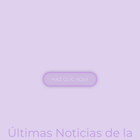
INSCRÍBETE
Asóciate
Para que la IGUALDAD sea un
hecho, no solo un derecho
HAZ CLIC AQUÍ
ÚNETE
Últimas Noticias de la