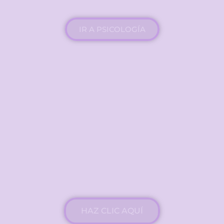
el estrés
IR A PSICOLOGÍA
PLAZAS LIMITADAS
Talleres de
Literatura
Entra a conocer nuestros talleres
de literatura
HAZ CLIC AQUÍ