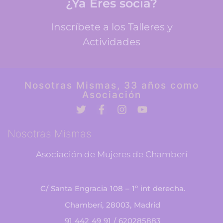
¿Ya Eres socia?
forma presencial o contactando con
Ángeles Pérez
a la sociedad madrileña que no se quede
Para inscribirte a cualquier Taller puedes hacerlo de
parada, que salga a la calle a defender la
Inscríbete a los Talleres y
igualdad, la solidaridad y la democracia.
Contacta con la Asociación
Actividades
3
5
Twitter
Load More
Nosotras Mismas, 33 años como
Asociación
Nosotras Mismas
Asociación de Mujeres de Chamberí
C/ Santa Engracia 108 – 1º int derecha.
Chamberí, 28003, Madrid
91 442 49 91 / 620285883