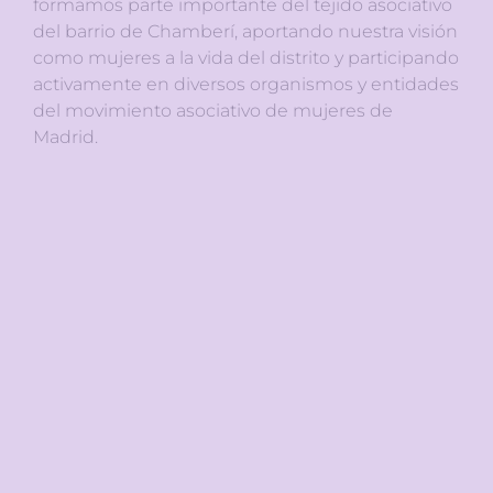
formamos parte importante del tejido asociativo
del barrio de Chamberí, aportando nuestra visión
como mujeres a la vida del distrito y participando
activamente en diversos organismos y entidades
del movimiento asociativo de mujeres de
Madrid.
Psicología
Taller de Autoestima y
habilidades sociales.
Charlas para aumentar nuestro
bienestar emocional.
Taller de Relajación para reducir