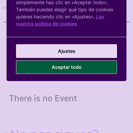
simplemente haz clic en «Aceptar todo».
Leer más »
También puedes elegir qué tipo de cookies
quieres haciendo clic en «Ajustes».
Lee
nuestra política de cookies
Próximas
Actividades de
Ajustes
Nosotras Mismas
Aceptar todo
There is no Event