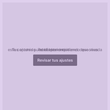
la
#ViolenciaSexual
@DGobiernoMadrid
3
3
Twitter
Nosotras Mismas Retuiteado
Federación Vecinal de Madrid
@fravm
·
7 Jul
Ayer participamos en la presentación del
Tus ajustes pueden estar impidiendo que veas este contenido. Probablemente tienes desactivada la «Experiencia».
Plan de Acción contra la Violencia Sexual
Revisar tus ajustes
2026-2027, junto a la ministra Ana Redondo
de
@IgualdadGob
y Francisco Martín de
@DGobiernoMadrid
Un plan en el que hemos colaborado
para lograr barrios más seguros y libres de
violencias.
11
17
Twitter