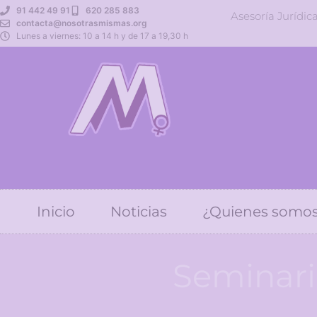
91 442 49 91
620 285 883
Asesoría Jurídic
contacta@nosotrasmismas.org
Lunes a viernes: 10 a 14 h y de 17 a 19,30 h
Inicio
Noticias
¿Quienes somo
Seminari