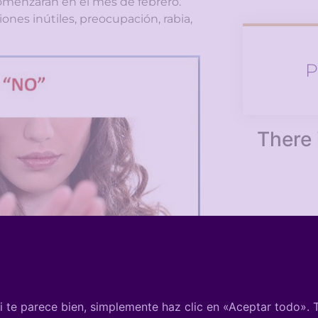
omenzaran en el mes de febrero.
ones inútiles, preocupación, rabia,
P
There 
Ins
 te parece bien, simplemente haz clic en «Aceptar todo».