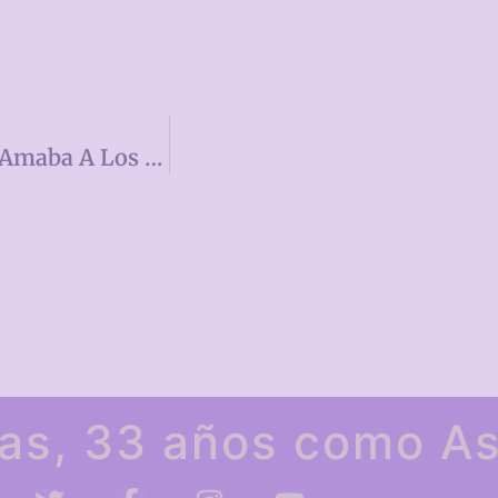
Seminario De Literatura: «El Hombre Que Amaba A Los Perros»
as, 33 años como As