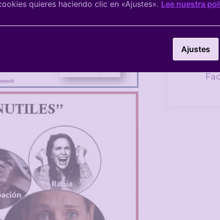
 cookies quieres haciendo clic en «Ajustes».
Lee nuestra pol
Ajustes
Fac