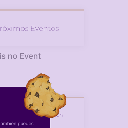
róximos Eventos
is no Event
tagram De La Asociación
 También puedes