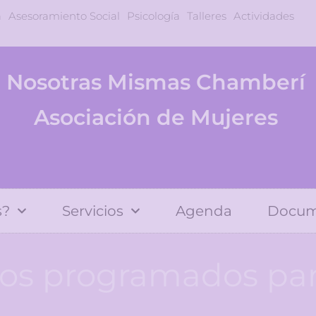
a
Asesoramiento Social
Psicología
Talleres
Actividades
Nosotras Mismas Chamberí
Asociación de Mujeres
s?
Servicios
Agenda
Docum
os programados par