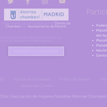
Partic
Página web subvencionada por el
Distrito de
Federa
Chamberí
del
Ayuntamiento de Madrid
.
Plata
del A
a Asociación Nosotras Mismas Chamberí es una
Plata
sociación de mujeres sin ánimo de lucro.
Plataf
Movim
ENCUESTA DE EVALUACIÓN
Centr
WEB
Política de Privacidad
Política de cookies
Más 
Ajustes de Cookies
-2024 | Asociación de Mujeres Nosotras Mismas Chamberí