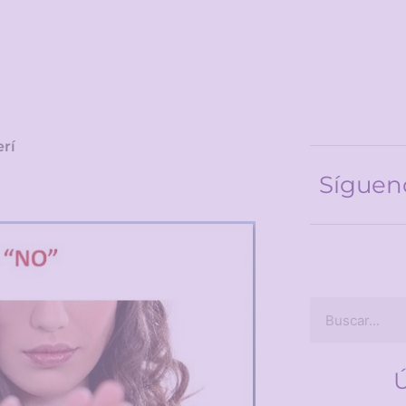
rí
Síguen
Ú