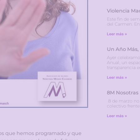
Violencia Ma
Este fin de sem
del Carmen. En 
Leer más »
Un Año Más,
Ayer celebramo
Anual, un espac
transparencia 
Leer más »
8M Nosotras
8 de marzo no e
colectivo frente
Leer más »
icos que hemos programado y que