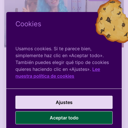
Cookies
Usamos cookies. Si te parece bien,
simplemente haz clic en «Aceptar todo».
También puedes elegir qué tipo de cookies
Jornada infantil de enREDte por
quieres haciendo clic en «Ajustes».
Lee
la Igualdad
nuestra política de cookies
El viernes 5 de octubre, junto a otras
organizaciones agrupadas en EnREDate de
Chamberí, la asociación de mujeres NOSOTRAS
Ajustes
MISMAS CHAMBERI, compartimos una carpa con
la ASOCIACIÓN VECINAL EL ORGANILLO
Aceptar todo
LEER MÁS