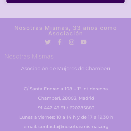
Nosotras Mismas, 33 años como
Asociación
Nosotras Mismas
Asociación de Mujeres de Chamberí
C/ Santa Engracia 108 – 1º int derecha.
Chamberí, 28003, Madrid
91 442 49 91 / 620285883
Lunes a viernes: 10 a 14 h y de 17 a 19,30 h
email: contacta@nosotrasmismas.org