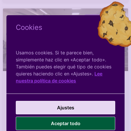
ACTOS PÚBLICOS
Cookies
Usamos cookies. Si te parece bien,
simplemente haz clic en «Aceptar todo».
También puedes elegir qué tipo de cookies
quieres haciendo clic en «Ajustes».
Lee
nuestra política de cookies
Encuentro con Elvira Lindo – 12 de
junio de 2025
Ajustes
Ayer, jueves 12 de junio, vivimos una tarde
entrañable en la que tuvimos el privilegio de
compartir un encuentro con Elvira Lindo. Con su voz
Aceptar todo
cercana, generosa y lúcida, nos