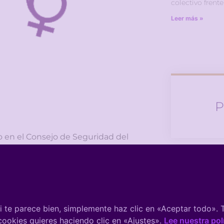
colectivo frente
Leer más »
P
o en el Consejo de Seguridad del
e, representantes de la Policía
There 
presentantes políticos y entidades o
embre de 2020.
stitucionales y de seguridad, con la
 te parece bien, simplemente haz clic en «Aceptar todo».
 cookies quieres haciendo clic en «Ajustes».
Lee nuestra pol
vertible, que exige la respuesta