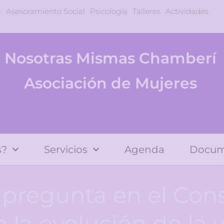
a
Asesoramiento Social
Psicología
Talleres
Actividades
Nosotras Mismas Chamberí
Asociación de Mujeres
s?
Servicios
Agenda
Docum
pregunta en el Con
la evolución de la 