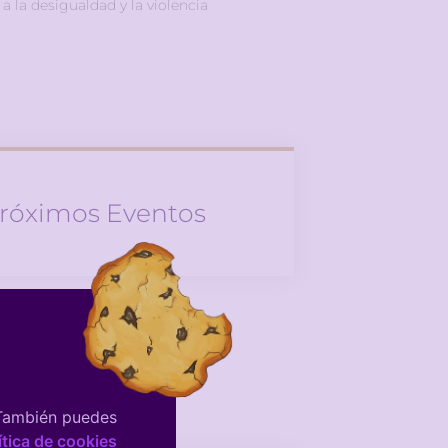
 a la desigualdad y la violencia
róximos Eventos
is no Event
 También puedes
ítica de cookies