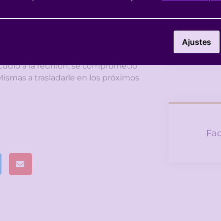
 los distintos ámbitos. ¿Es
rtero sobre la violencia de
Ins
ecida, políticas preventivas…-
Ajustes
a y eficacia”?
 acudió a la reunión, se comprometió
Mismas a trasladarle en los próximos
Fac