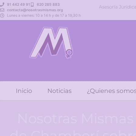
91 442 49 91
620 285 883
Asesoría Jurídic
contacta@nosotrasmismas.org
Lunes a viernes: 10 a 14 h y de 17 a 19,30 h
Inicio
Noticias
¿Quienes somo
Nosotras Mismas 
de Chamberí sobre 