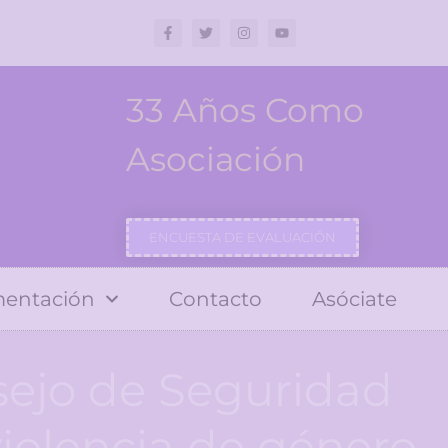
33 Años Como
Asociación
ENCUESTA DE EVALUACIÓN
entación
Contacto
Asóciate
sejo de Seguridad
violencia de género