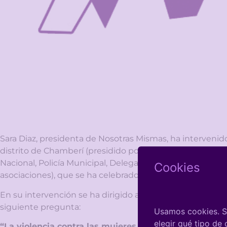
Sara Diaz, presidenta de Nosotras Mismas, ha intervenid
distrito de Chamberí (presidido por el Concejal President
Nacional, Policía Municipal, Delegación del Gobierno, re
Cookies
asociaciones), que se ha celebrado el lunes, 21 de septi
En su intervención se ha dirigido a los representantes in
siguiente pregunta:
Usamos cookies. Si
elegir qué tipo de
“La violencia contra las mujeres es un hecho incontro