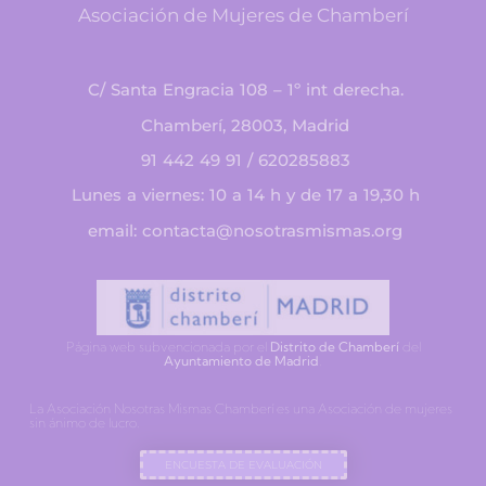
Asociación de Mujeres de Chamberí
C/ Santa Engracia 108 – 1º int derecha.
Chamberí, 28003, Madrid
91 442 49 91 / 620285883
Lunes a viernes: 10 a 14 h y de 17 a 19,30 h
email: contacta@nosotrasmismas.org
Página web subvencionada por el
Distrito de Chamberí
del
Ayuntamiento de Madrid
.
La Asociación Nosotras Mismas Chamberí es una Asociación de mujeres
sin ánimo de lucro.
ENCUESTA DE EVALUACIÓN