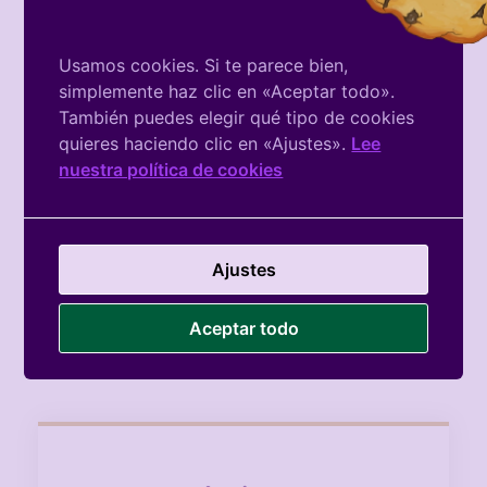
Leer más »
Usamos cookies. Si te parece bien,
Un Año Más, Juntas
simplemente haz clic en «Aceptar todo».
Ayer celebramos nuestra Asamblea General Ordinaria
También puedes elegir qué tipo de cookies
Anual, un espacio de participación, encuentro y
transparencia en el que compartimos con nuestras
quieres haciendo clic en «Ajustes».
Lee
nuestra política de cookies
Leer más »
8M Nosotras Mismas
8 de marzo no es solo una fecha simbólica. Es un
grito colectivo frente a la desigualdad y la violencia
Ajustes
Leer más »
Aceptar todo