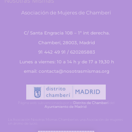
Nosotras Mismas
Asociación de Mujeres de Chamberí
C/ Santa Engracia 108 – 1º int derecha.
Chamberí, 28003, Madrid
91 442 49 91 / 620285883
Lunes a viernes: 10 a 14 h y de 17 a 19,30 h
email: contacta@nosotrasmismas.org
Página web subvencionada por el
Distrito de Chamberí
del
Ayuntamiento de Madrid
.
La Asociación Nosotras Mismas Chamberí es una Asociación de mujeres
sin ánimo de lucro.