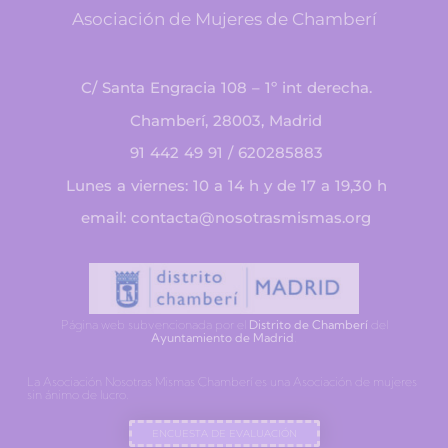
Asociación de Mujeres de Chamberí
C/ Santa Engracia 108 – 1º int derecha.
Chamberí, 28003, Madrid
91 442 49 91 / 620285883
Lunes a viernes: 10 a 14 h y de 17 a 19,30 h
email: contacta@nosotrasmismas.org
Página web subvencionada por el
Distrito de Chamberí
del
Ayuntamiento de Madrid
.
La Asociación Nosotras Mismas Chamberí es una Asociación de mujeres
sin ánimo de lucro.
ENCUESTA DE EVALUACIÓN