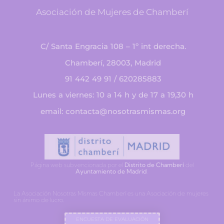
Asociación de Mujeres de Chamberí
C/ Santa Engracia 108 – 1º int derecha.
Chamberí, 28003, Madrid
91 442 49 91 / 620285883
Lunes a viernes: 10 a 14 h y de 17 a 19,30 h
email: contacta@nosotrasmismas.org
Página web subvencionada por el
Distrito de Chamberí
del
Ayuntamiento de Madrid
.
La Asociación Nosotras Mismas Chamberí es una Asociación de mujeres
sin ánimo de lucro.
ENCUESTA DE EVALUACIÓN