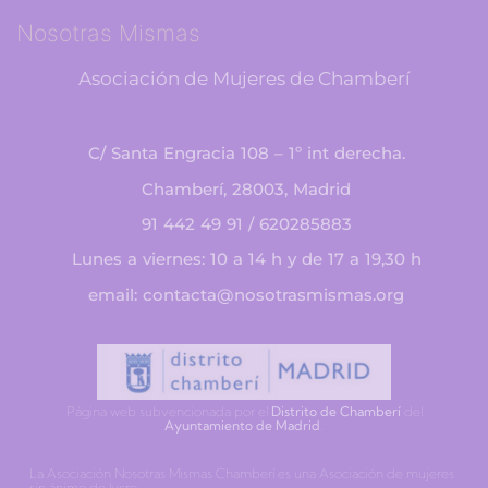
Nosotras Mismas
Asociación de Mujeres de Chamberí
C/ Santa Engracia 108 – 1º int derecha.
Chamberí, 28003, Madrid
91 442 49 91 / 620285883
Lunes a viernes: 10 a 14 h y de 17 a 19,30 h
email: contacta@nosotrasmismas.org
Página web subvencionada por el
Distrito de Chamberí
del
Ayuntamiento de Madrid
.
La Asociación Nosotras Mismas Chamberí es una Asociación de mujeres
sin ánimo de lucro.