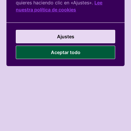
quieres haciendo clic en «Ajustes».
Lee
Facebook
nuestra política de cookies
De La
Asociación
Ajustes
Aceptar todo