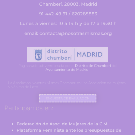
Chamberí, 28003, Madrid
91 442 49 91 / 620285883
Lunes a viernes: 10 a 14 h y de 17 a 19,30 h
email: contacta@nosotrasmismas.org
Página web subvencionada por el
Distrito de Chamberí
del
Ayuntamiento de Madrid
.
La Asociación Nosotras Mismas Chamberí es una Asociación de mujeres
sin ánimo de lucro.
ENCUESTA DE EVALUACIÓN
Participamos en:
Federación de Asoc. de Mujeres de la C.M.
Plataforma Feminista ante los presupuestos del