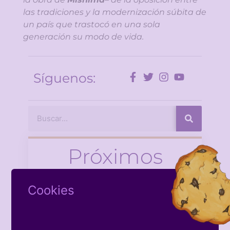
las tradiciones y la modernización súbita de
un país que trastocó en una sola
generación su modo de vida.
Síguenos:
Próximos
Eventos
Cookies
There is no Event