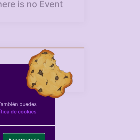
ere is no Event
Facebook De La
Asociación
 También puedes
ítica de cookies