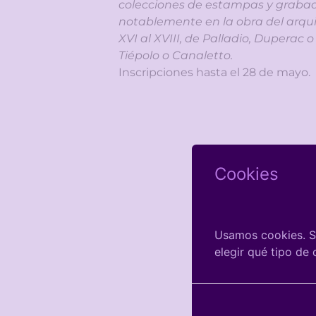
colecciones de estampas y grabad
notablemente en la obra del arqui
XVI al XVIII, de Palladio, Duperac o
Tiépolo o Canaletto.
Inscripciones hasta el 28 de mayo.
Cookies
Usamos cookies. Si
elegir qué tipo de