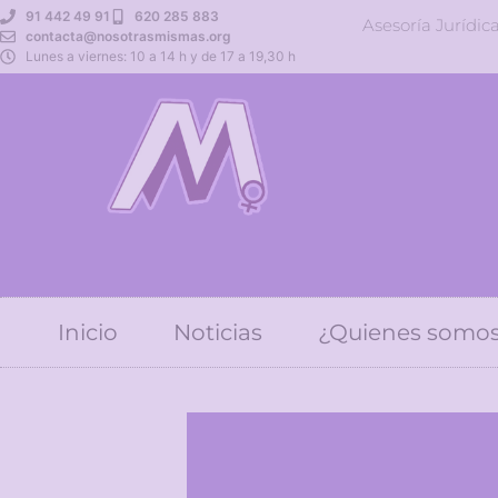
91 442 49 91
620 285 883
Asesoría Jurídic
contacta@nosotrasmismas.org
Lunes a viernes: 10 a 14 h y de 17 a 19,30 h
Inicio
Noticias
¿Quienes somo