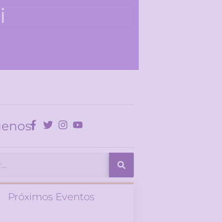
si
uenos:
Próximos Eventos