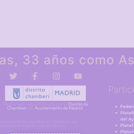
as, 33 años como As
Partic
Página web subvencionada por el
Distrito de
Federa
Chamberí
del
Ayuntamiento de Madrid
.
Plata
del A
a Asociación Nosotras Mismas Chamberí es una
Plata
sociación de mujeres sin ánimo de lucro.
Plataf