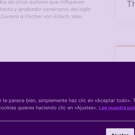
Th
os de otros autores que influyeron
tecto y grabador veneciano, del siglo
 Juvarra a Fischer von Erlach, Vasi,
 te parece bien, simplemente haz clic en «Aceptar todo».
 cookies quieres haciendo clic en «Ajustes».
Lee nuestra pol