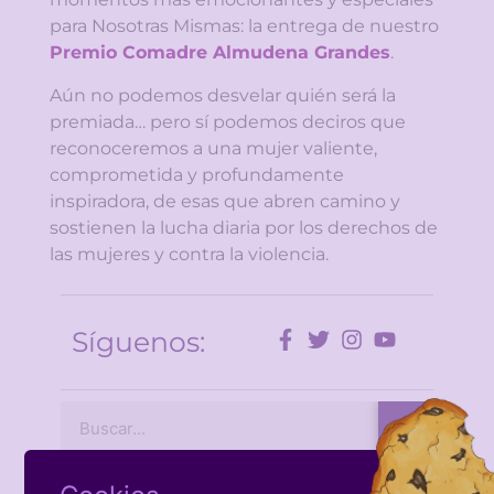
para Nosotras Mismas: la entrega de nuestro
Premio Comadre Almudena Grandes
.
Aún no podemos desvelar quién será la
premiada… pero sí podemos deciros que
reconoceremos a una mujer valiente,
comprometida y profundamente
inspiradora, de esas que abren camino y
sostienen la lucha diaria por los derechos de
las mujeres y contra la violencia.
Síguenos: