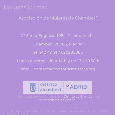
Nosotras Mismas
Asociación de Mujeres de Chamberí
C/ Santa Engracia 108 – 1º int derecha.
Chamberí, 28003, Madrid
91 442 49 91 / 620285883
Lunes a viernes: 10 a 14 h y de 17 a 19,30 h
email: contacta@nosotrasmismas.org
Página web subvencionada por el
Distrito de Chamberí
del
Ayuntamiento de Madrid
.
La Asociación Nosotras Mismas Chamberí es una Asociación de mujeres
sin ánimo de lucro.