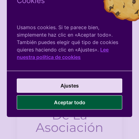
Cookies
Próximos
Eventos
Usamos cookies. Si te parece bien,
simplemente haz clic en «Aceptar todo».
There is no Event
También puedes elegir qué tipo de cookies
quieres haciendo clic en «Ajustes».
Lee
nuestra política de cookies
Ajustes
Facebook
Aceptar todo
De La
Asociación