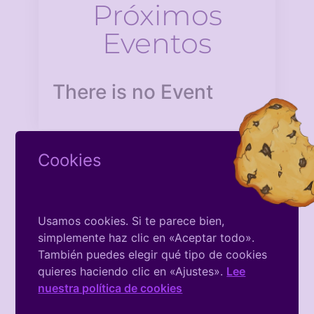
Próximos
Eventos
There is no Event
Cookies
Usamos cookies. Si te parece bien,
Facebook
simplemente haz clic en «Aceptar todo».
También puedes elegir qué tipo de cookies
De La
quieres haciendo clic en «Ajustes».
Lee
Asociación
nuestra política de cookies