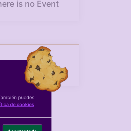
ere is no Event
Facebook De La
Asociación
 También puedes
ítica de cookies