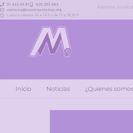
91 442 49 91
620 285 883
Asesoría Jurídic
contacta@nosotrasmismas.org
Lunes a viernes: 10 a 14 h y de 17 a 19,30 h
Inicio
Noticias
¿Quienes somo