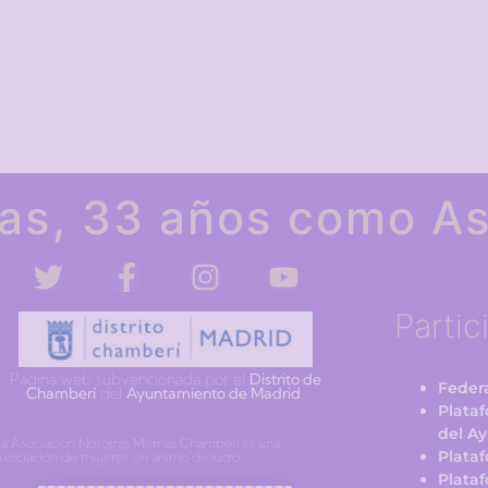
as, 33 años como As
Partic
Página web subvencionada por el
Distrito de
Federa
Chamberí
del
Ayuntamiento de Madrid
.
Plata
del A
a Asociación Nosotras Mismas Chamberí es una
Plata
sociación de mujeres sin ánimo de lucro.
Plataf