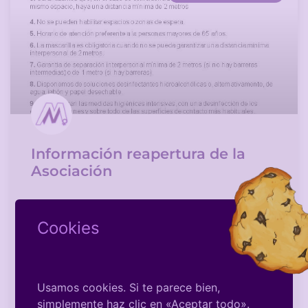
Información reapertura de la
Asociación
Estimadas amigas y socias. Nos alegramos de
poder escribiros de nuevo, esperando que os
Cookies
encontréis bien, así como vuestras familias,
amigas y amigos a pesar de la compleja situación
que
Usamos cookies. Si te parece bien,
LEER MÁS
simplemente haz clic en «Aceptar todo».