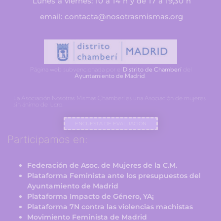
Lunes a viernes: 10 a 14 h y de 17 a 19,30 h
email: contacta@nosotrasmismas.org
Página web subvencionada por el
Distrito de Chamberí
del
Ayuntamiento de Madrid
.
La Asociación Nosotras Mismas Chamberí es una Asociación de mujeres
sin ánimo de lucro.
ENCUESTA DE EVALUACIÓN
Participamos en:
Federación de Asoc. de Mujeres de la C.M.
Plataforma Feminista ante los presupuestos del
Ayuntamiento de Madrid
Plataforma Impacto de Género, YA¡
Plataforma 7N contra las violencias machistas
Movimiento Feminista de Madrid