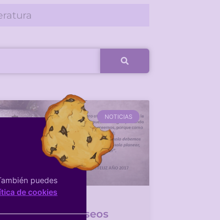
eratura
NOTICIAS
 También puedes
ítica de cookies
tros mejores deseos