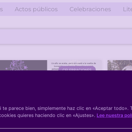
s
Actos públicos
Celebraciones
Lit
CELEBRACIONES
 te parece bien, simplemente haz clic en «Aceptar todo».
 cookies quieres haciendo clic en «Ajustes».
Lee nuestra pol
eliz 2019
Nues