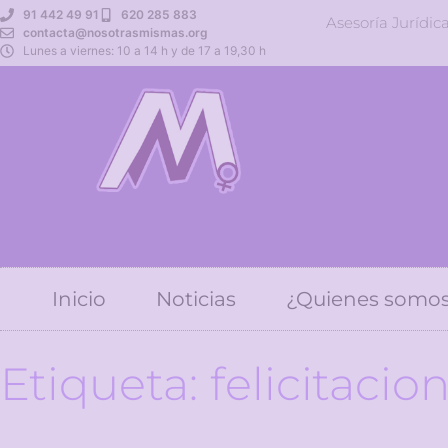
91 442 49 91
620 285 883
Asesoría Jurídic
contacta@nosotrasmismas.org
Lunes a viernes: 10 a 14 h y de 17 a 19,30 h
Inicio
Noticias
¿Quienes somo
Etiqueta: felicitacio