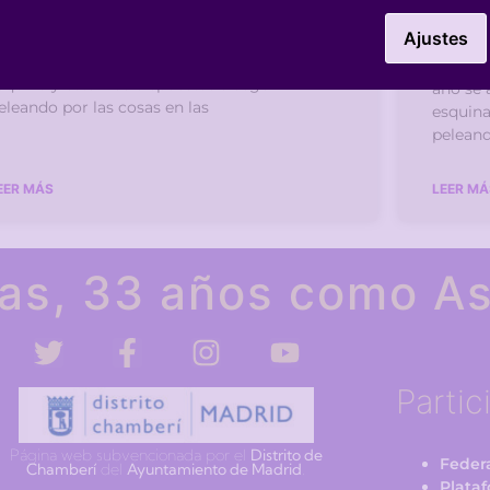
para
Ajustes
migas y amigos de Nosotras Mismas: Un año
e acaba, pero otro está a la vuelta de la
Amigos
squina y estamos dispuestas a seguir
año se 
eleando por las cosas en las
esquina
peleand
EER MÁS
LEER MÁ
as, 33 años como As
Partic
Página web subvencionada por el
Distrito de
Federa
Chamberí
del
Ayuntamiento de Madrid
.
Plata