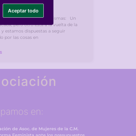
 2017
Aceptar todo
 y amigas de Nosotras Mismas: Un
acaba, pero otro está a la vuelta de la
 y estamos dispuestas a seguir
o por las cosas en
S
ociación
ipamos en:
ción de Asoc. de Mujeres de la C.M.
forma Feminista ante los presupuestos