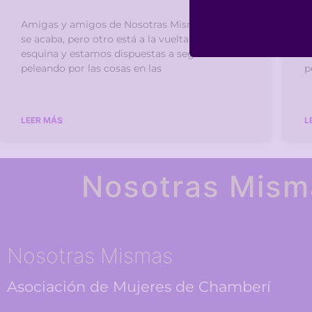
Amigas y amigos de Nosotras Mismas: Un año
A
se acaba, pero otro está a la vuelta de la
s
esquina y estamos dispuestas a seguir
e
peleando por las cosas en las
p
LEER MÁS
L
Nosotras Mism
Nosotras Mismas
Asociación de Mujeres de Chamberí