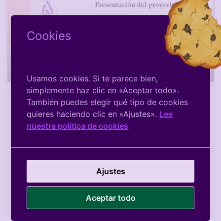
Cookies
Usamos cookies. Si te parece bien,
simplemente haz clic en «Aceptar todo».
También puedes elegir qué tipo de cookies
El latido de las mariposas
quieres haciendo clic en «Ajustes».
Lee
depende de nuestra actitud
nuestra política de cookies
El viernes 4 de marzo a las 18:00 h presentamos en
nuestra sede el proyecto educativo y social “El
latido de las mariposas”. Este proyecto fomenta la
Ajustes
sensibilización y prevención
Aceptar todo
LEER MÁS